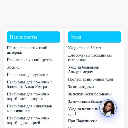
Пансионаты
Уход
Психоневрологический
Уход старше 80 лет
интернат
Для больных рассеянным
Геронтологический центр
склерозом
Хоспис
Уход за больными
Альцгеймером
Пансионат для аутистов
Послеоперационный уход
Пансионат для пожилых с
болезнью Альцгеймера
За инвалидами
Пансионат для пожилых
За психически больными
людей после инсульта
За лежачими больными
Пансионат для инвалидов
Уход за пожилыми после
колясочников
ДТП
Пансионат для пожилых
При Паркинсоне
людей с деменцией