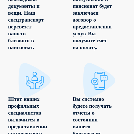
документы и
пансионат будет
вещи. Наш
заключаен
спецтранспорт
договор о
перевезет
предоставлении
вашего
услуг. Вы
близкого в
получите счет
пансионат.
на оплату.
Штат наших
Вы системно
профильных
будете получать
специалистов
отчеты о
включится в
состоянии
предоставлении
вашего
комплексного
близкого от