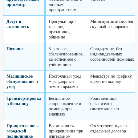
присмотр
личным
пространством
Досуг и
Прогулки, арт-
Минимум активностей,
активность
терапия,
скучный распорядок
праздники,
общение
Питание
5-разовое,
Стандартное, без
сбалансированное,
индивидуальных
качественное с
особенностей пожилых
учётом диет
Медицинское
Постоянный уход
Медсестра по графику,
обслуживание и
+ регулярный
врачи по вызову
уход
осмотр врачами
Транспортировка
Бесплатное
Родственники
в больницу
сопровождение и
организуют
помощь при
самостоятельно
анализах
Прикрепление к
Возможность
Отсутствует, нужен
городской
прикрепления при
отдельный договор
поликлинике
длительном