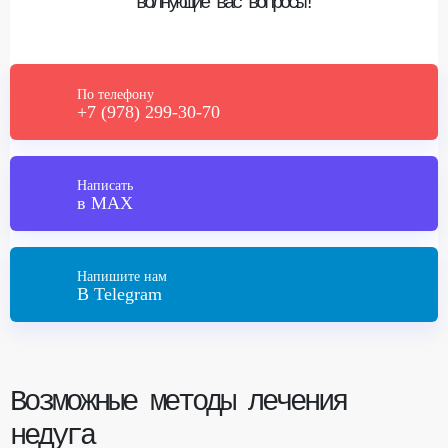
волнующие вас вопросы!
По телефону
+7 (978) 299-30-70
Написать
в MAX
Напишите нам
В Telegram
Возможные методы лечения
недуга