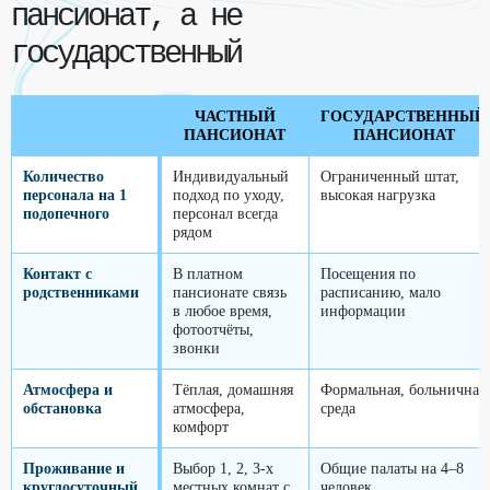
пансионат, а не
государственный
ЧАСТНЫЙ
ГОСУДАРСТВЕННЫЙ
ПАНСИОНАТ
ПАНСИОНАТ
Количество
Индивидуальный
Ограниченный штат,
персонала на 1
подход по уходу,
высокая нагрузка
подопечного
персонал всегда
рядом
Контакт с
В платном
Посещения по
родственниками
пансионате связь
расписанию, мало
в любое время,
информации
фотоотчёты,
звонки
Атмосфера и
Тёплая, домашняя
Формальная, больничная
обстановка
атмосфера,
среда
комфорт
Проживание и
Выбор 1, 2, 3-х
Общие палаты на 4–8
круглосуточный
местных комнат с
человек