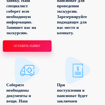
заявку. Наш
пансионат для
специалист
проведения
соберет всю
экскурсии.
необходимую
Зарезервируйте
информацию.
подходящее для
Запишет вас на
вас место и
экскурсию.
комнату.
ОСТАВИТЬ ЗАЯВКУ
Соберите
При
необходимы
поступлении в
документы и
пансионат будет
вещи. Наш
заключаен