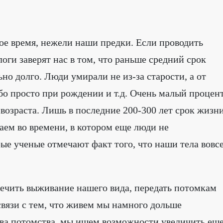
гое время, нежели наши предки. Если проводить
логи заверят нас в том, что раньше средний срок
ьно долго. Люди умирали не из-за старости, а от
бо просто при рождении и т.д. Очень малый процен
возраста. Лишь в последние 200-300 лет срок жизн
аем во времени, в котором еще люди не
е ученые отмечают факт того, что наши тела вовс
спечить выживание нашего вида, передать потомкам
 связи с тем, что живем мы намного дольше
тва потомства, мы ищем возможности увеличить ещ