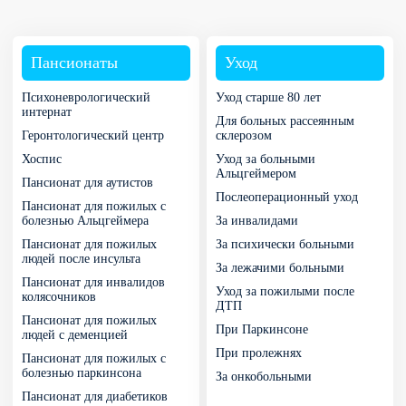
Пансионаты
Уход
Психоневрологический
Уход старше 80 лет
интернат
Для больных рассеянным
Геронтологический центр
склерозом
Хоспис
Уход за больными
Альцгеймером
Пансионат для аутистов
Послеоперационный уход
Пансионат для пожилых с
болезнью Альцгеймера
За инвалидами
Пансионат для пожилых
За психически больными
людей после инсульта
За лежачими больными
Пансионат для инвалидов
Уход за пожилыми после
колясочников
ДТП
Пансионат для пожилых
При Паркинсоне
людей с деменцией
При пролежнях
Пансионат для пожилых с
болезнью паркинсона
За онкобольными
Пансионат для диабетиков