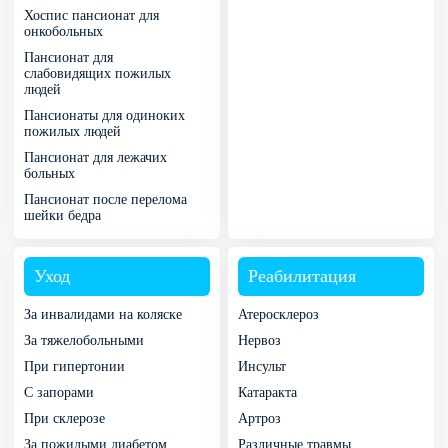
Хоспис пансионат для
онкобольных
Пансионат для
слабовидящих пожилых
людей
Пансионаты для одиноких
пожилых людей
Пансионат для лежачих
больных
Пансионат после перелома
шейки бедра
Уход
Реабилитация
За инвалидами на коляске
Атеросклероз
За тяжелобольными
Нервоз
При гипертонии
Инсульт
С запорами
Катаракта
При склерозе
Артроз
За пожилыми диабетом
Различные травмы